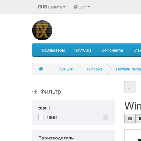
RUB
Валюта
Блог
Компьютеры
Ноутбуки
Компоненты
Пла
Ноутбуки
Windows
Hewlett-Packa
←
Фильтр
Win
test 1
16GB
1
Производитель