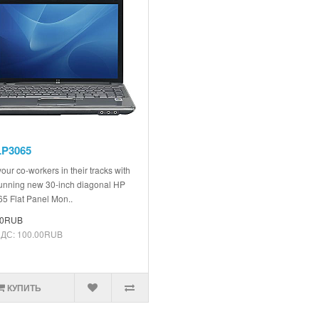
LP3065
our co-workers in their tracks with
tunning new 30-inch diagonal HP
5 Flat Panel Mon..
00RUB
НДС: 100.00RUB
КУПИТЬ