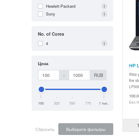
Hewlett-Packard
1
Sony
1
No. of Cores
4
1
Цена
HP 
Stop y
-
RUB
the s
LP306
100.
Без 
100
325
550
775
1 тыс.
Сбросить
Выберите фильтры