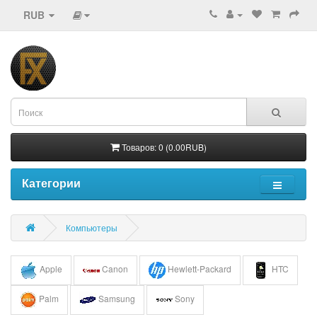
RUB
Товаров: 0 (0.00RUB)
Категории
Компьютеры
Apple
Canon
Hewlett-Packard
HTC
Palm
Samsung
Sony