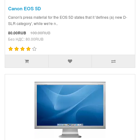
Canon EOS 5D
Canon's press material for the EOS 5D states that it 'defines (a) new D-
SLR category', while we're n..
80.00RUB
100.00RUB
Без НДС: 80.00RUB