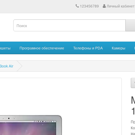
123456789
Личный кабинет
ншеты
Програмное обеспечение
Телефоны и PDA
Камеры
Book Air
П
Ко
На