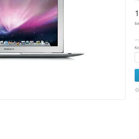
Бе
Ко